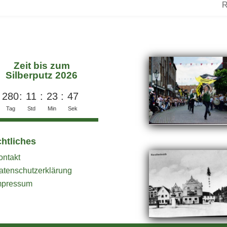
R
Zeit bis zum
Silberputz 2026
280
:
11
:
23
:
47
Tag
Std
Min
Sek
htliches
ontakt
atenschutzerklärung
mpressum