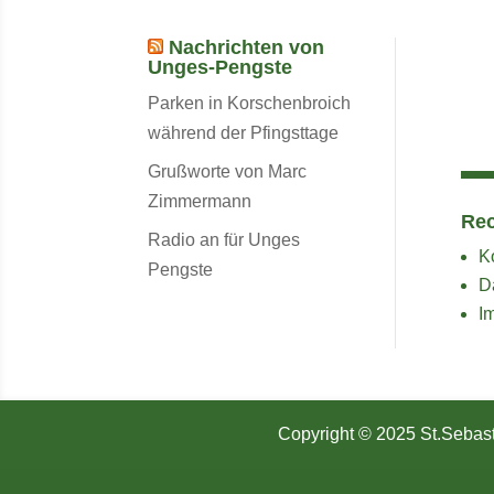
Nachrichten von
Unges-Pengste
Parken in Korschenbroich
während der Pfingsttage
Grußworte von Marc
Zimmermann
Rec
Radio an für Unges
K
Pengste
D
I
Copyright © 2025 St.Sebast