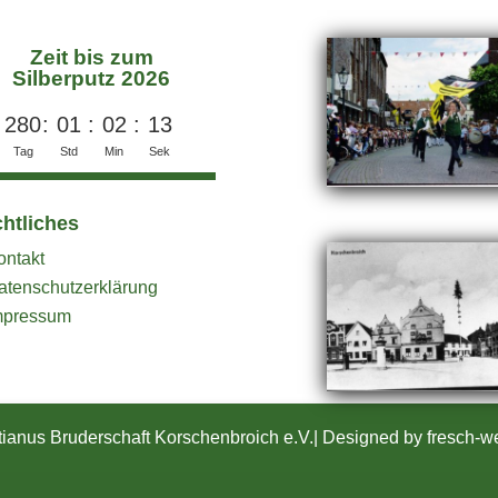
Zeit bis zum
Silberputz 2026
280
:
01
:
02
:
13
Tag
Std
Min
Sek
htliches
ontakt
atenschutzerklärung
mpressum
ianus Bruderschaft Korschenbroich e.V.
| Designed by fresch-w