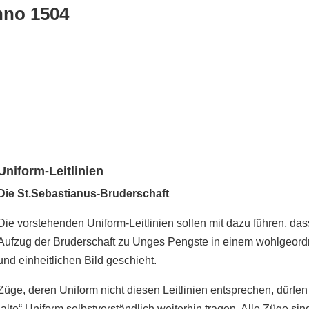
no 1504
Uniform-Leitlinien
Die St.Sebastianus-Bruderschaft
Die vorstehenden Uniform-Leitlinien sollen mit dazu führen, das
Aufzug der Bruderschaft zu Unges Pengste in einem wohlgeord
und einheitlichen Bild geschieht.
Züge, deren Uniform nicht diesen Leitlinien entsprechen, dürfen
„alte“ Uniform selbstverständlich weiterhin tragen. Alle Züge sin