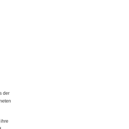
s der
neten
 ihre
d