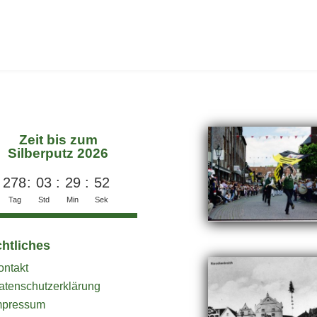
Zeit bis zum
Silberputz 2026
278
:
03
:
29
:
52
Tag
Std
Min
Sek
htliches
ontakt
atenschutzerklärung
mpressum