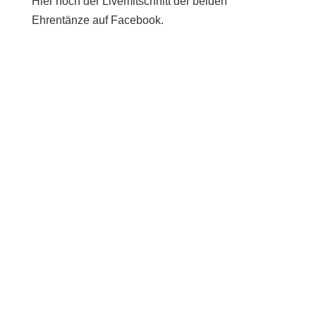
Hier noch der Livemitschnitt der beiden
Ehrentänze auf Facebook.