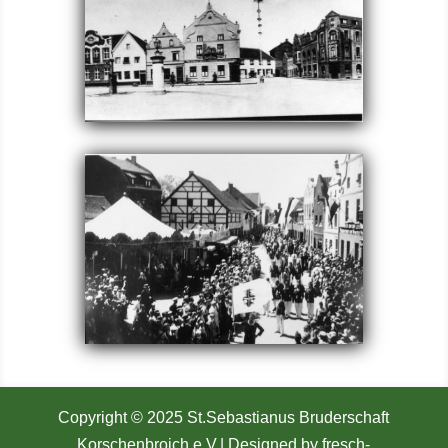
Copyright © 2025 St.Sebastianus Bruderschaft
Korschenbroich e.V.
| Designed by fresch-